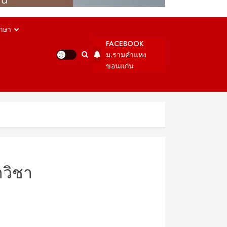
กษา
FACEBOOK
ม.รามคำแหง
ขอนแก่น
าวิชา